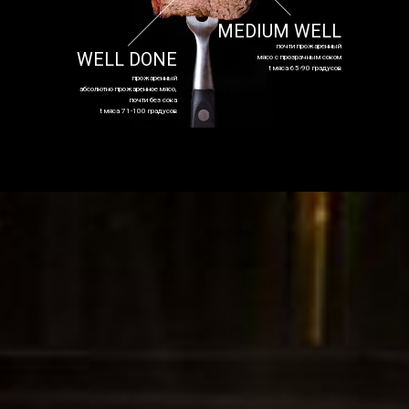
MEDIUM WELL
почти прожаренный
WELL DONE
мясо с прозрачным соком
t мяса 65-90 градусов
прожаренный
абсолютно прожаренное мясо,
почти без сока
t мяса 71-100 градусов