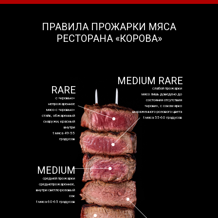
ПРАВИЛА ПРОЖАРКИ МЯСА
РЕСТОРАНА «КОРОВА»
MEDIUM RARE
RARE
слабой прожарки
мясо лишь доведено до
с «кровью»
состояния отсутствия
непрожаренное
«крови», с соком ярко
мясо с «кровью»
выраженного розового цвета
стэйк, обжаренный
t мяса 55-60 градусов
снаружи, красный
внутри
t мяса 49-55
градусов
MEDIUM
средней прожарки
среднепрожаренное,
внутри светло-розовый
сок
t мяса 60-65 градусов